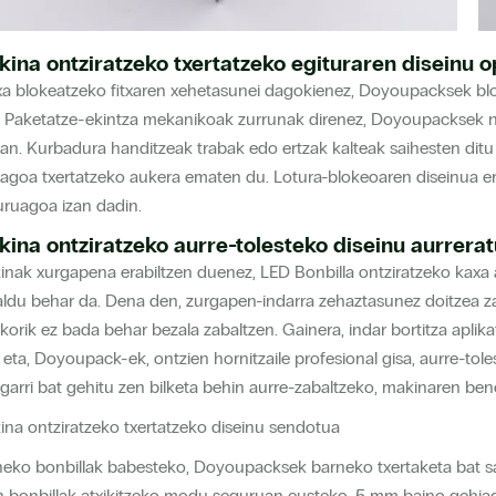
ina ontziratzeko txertatzeko egituraren diseinu o
a blokeatzeko fitxaren xehetasunei dagokienez, Doyoupacksek blok
. Paketatze-ekintza mekanikoak zurrunak direnez, Doyoupacksek na
an. Kurbadura handitzeak trabak edo ertzak kalteak saihesten ditu 
agoa txertatzeko aukera ematen du. Lotura-blokeoaren diseinua ere 
ruagoa izan dadin.
ina ontziratzeko aurre-tolesteko diseinu aurrera
nak xurgapena erabiltzen duenez, LED Bonbilla ontziratzeko kaxa 
ldu behar da. Dena den, zurgapen-indarra zehaztasunez doitzea zail
korik ez bada behar bezala zabaltzen. Gainera, indar bortitza apli
 eta, Doyoupack-ek, ontzien hornitzaile profesional gisa, aurre-tol
garri bat gehitu zen bilketa behin aurre-zabaltzeko, makinaren be
na ontziratzeko txertatzeko diseinu sendotua
eko bonbillak babesteko, Doyoupacksek barneko txertaketa bat sart
 bonbillak atxikitzeko modu seguruan eusteko. 5 mm baino gehiag