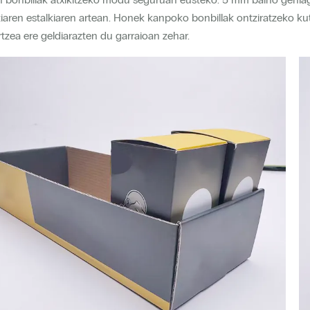
iaren estalkiaren artean. Honek kanpoko bonbillak ontziratzeko kut
tzea ere geldiarazten du garraioan zehar.