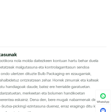
tasunak
otikora nola molda daitezkeen kontuan hartu behar duela
ketatzeak malgutasuna eta kontrolagarritasun sendoa
k ondo ulertzen dituzte Bulb Packaging-en ezaugarriak,
halbidetuz ontziratzean zehar. Horrek zimurrak eta kalteak
ostu handiagoak daude, batez ere herrialde garatuetan.
ndarizatuetan, merkeetan eta bolumen handikoetan
oherentea eskainiz. Dena den, bere mugak nabarmenak dira:
WhatsApp
kutxa-picking) ezintasuna duenez, erraz eragingo ditu kutxak