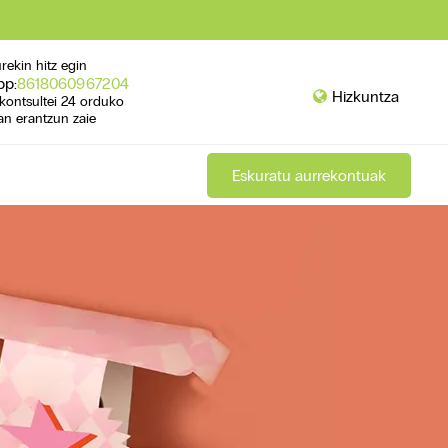
rekin hitz egin
pp:
8618060967204
Hizkuntza
kontsultei 24 orduko
an erantzun zaie
Eskuratu aurrekontuak