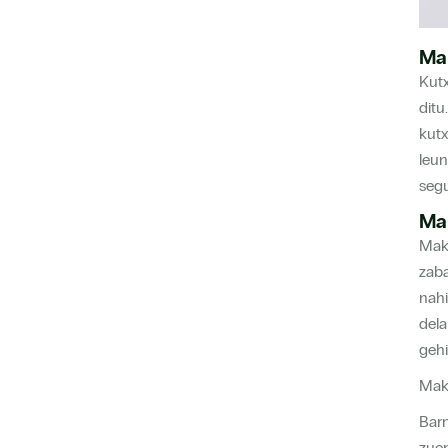
Mak
Kutx
ditu
kutx
leun
segu
Mak
Maki
zaba
nahi
dela
gehi
Maki
Barn
zuen