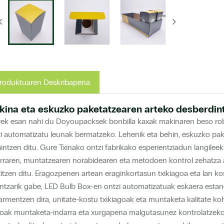
roduktuaren Deskribapena
kina eta eskuzko paketatzearen arteko desberdin
ek esan nahi du Doyoupacksek bonbilla kaxak makinaren beso rob
i automatizatu leunak bermatzeko. Lehenik eta behin, eskuzko pa
intzen ditu. Gure Txinako ontzi fabrikako esperientziadun langilee
rraren, muntatzearen norabidearen eta metodoen kontrol zehatza a
itzen ditu. Eragozpenen artean eraginkortasun txikiagoa eta lan k
ntzarik gabe, LED Bulb Box-en ontzi automatizatuak eskaera esta
rmentzen dira, unitate-kostu txikiagoak eta muntaketa kalitate k
oak muntaketa-indarra eta xurgapena malgutasunez kontrolatzeko (