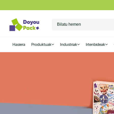
Hasiera
Produktuak
Industriak
Irtenbideak