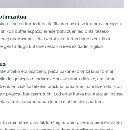
ptimizatua
eo fitxaren kurbadura eta fitxaren txertatzeko tartea areagotu
hikoa buffer espazio erreserbatu zuen led ontziratzeko
eraginkortasunez, eta txertatzeko tartea handitzeak fitxa
gehitu dugu kutxaren estalkia ireki ez dadin, zigilua
tua
ateratzeko eta osatzeko, pieza bakarreko ontzi laua forman
a da; gehiegizko indarrak ontziak urratu ditzake, eta indar
katzeak ontziak kaltetzeko arriskua nabarmen handitzen du. Hori
este prozesu bat ezarri zuen. Led ontzi-kutxa muntatzean, pauso
netako funtzionamenduan leunki eratzen dela ziurtatuz.
u zuen eta erdian "ekilore" egituraren diseinua pertsonalizatu
o kuxin-espazio erreserbatuta dago bonbillaren goiko eta