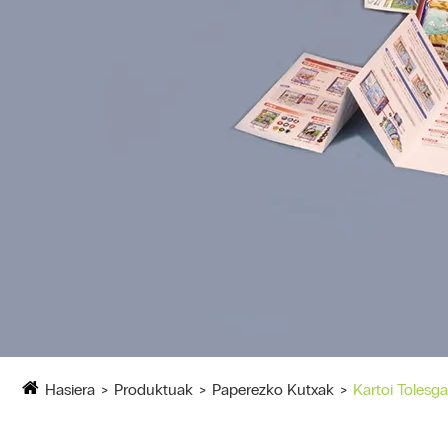
Hasiera
Produktuak
Paperezko Kutxak
Kartoi Tolesga