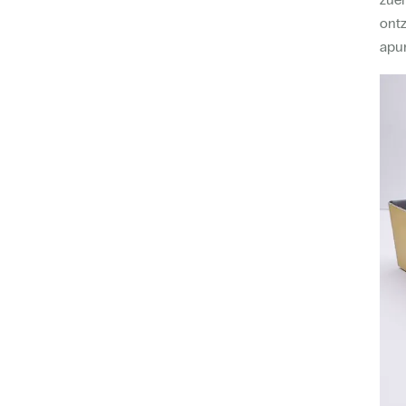
ontz
apur