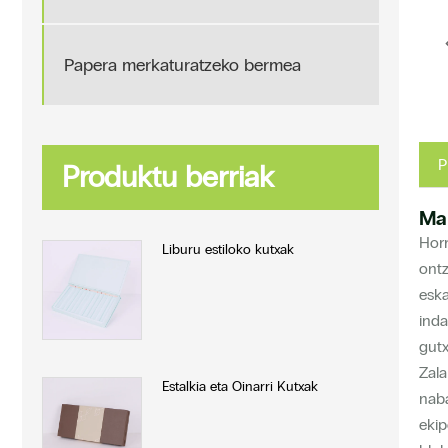
Papera merkaturatzeko bermea
P
Produktu berriak
Ma
Horr
Liburu estiloko kutxak
ontz
eska
inda
gutx
Zala
Estalkia eta Oinarri Kutxak
naba
ekip