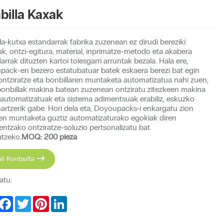
billa Kaxak
la-kutxa estandarrak fabrika zuzenean ez dirudi bereziki
ak, ontzi-egitura, material, inprimatze-metodo eta akabera
arrak dituzten kartoi tolesgarri arruntak bezala. Hala ere,
ack-en bezero estatubatuar batek eskaera berezi bat egin
ontziratze eta bonbillaren muntaketa automatizatua nahi zuen,
bonbillak makina batean zuzenean ontziratu zitezkeen makina
 automatizatuak eta sistema adimentsuak erabiliz, eskuzko
artzerik gabe. Hori dela eta, Doyoupacks-i enkargatu zion
n muntaketa guztiz automatizaturako egokiak diren
entzako ontziratze-soluzio pertsonalizatu bat
atzeko.
MOQ: 200 pieza
ali Kontsulta

atu:
hare
Facebook
Twitter
Pinterest
LinkedIn