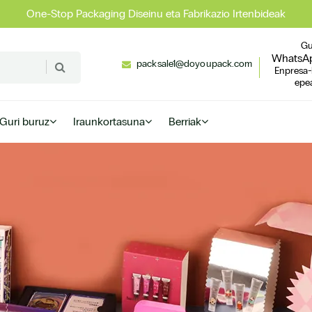
One-Stop Packaging Diseinu eta Fabrikazio Irtenbideak
Gu
WhatsA
packsale1@doyoupack.com
Enpresa-
epe
Guri buruz
Iraunkortasuna
Berriak