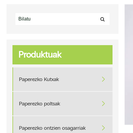
Produktuak
Paperezko Kutxak

Paperezko poltsak

Paperezko ontzien osagarriak
