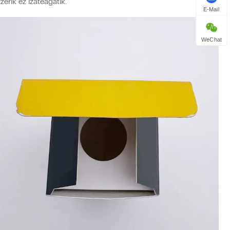
erik ez izateagatik.
E-Mail
WeChat