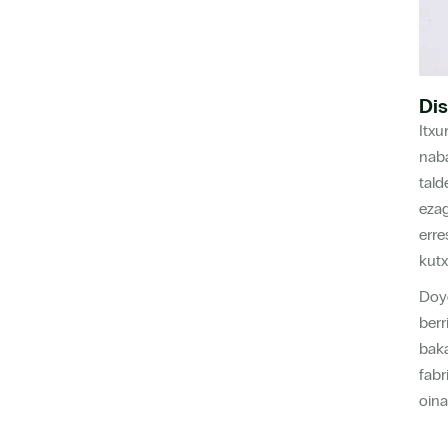
Dis
Itxu
naba
tald
ezag
erre
kutx
Doyo
berr
baka
fabr
oina