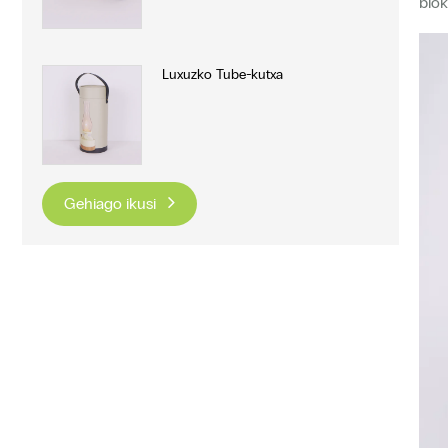
blok
Luxuzko Tube-kutxa
Gehiago ikusi