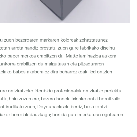
atu zuen bezeroaren markaren koloreak zehaztasunez
etan arreta handiz prestatu zuen gure fabrikako diseinu
lizko paper merkea erabiltzen du, Matte laminazioa aukera
unkorra erabiltzen du malgutasun eta pitzaduraren
telako babes-akabera ez dira beharrezkoak, led ontzien
ure ontziratzeko irtenbide profesionalak ontziratze proiektu
atik, hain zuzen ere, bezero honek Txinako ontzi-hornitzaile
at irudikatu zuen, Doyoupacksek, berriz, beste ontzi-
lehiakor bereziak dauzkagu; hori da gure merkatuan egotearen