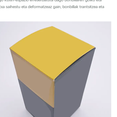
xa saihestu eta deformatzeaz gain, bonbillak trantsitzea eta