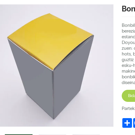
Bon
Bonbil
berezi
estand
Doyoup
zuen: 
hots, 
guztiz
esku-h
makine
bonbil
disein
Bid
Partek
S