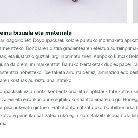
einu bisuala eta materiala
rari dagokionez, Doyoupacksek kolore puntuko inprimaketa aplik
rmentzeko. Bonbilaren distira gradientearen efektua aurreinprimak
eak, eta ilustrazio guztiak argi inprimatu ziren. Kanpoko kutxak Bo
una da premium markentzat. Barruko txertaketak duplex paper ira
sistentzia hobetzeko. Txertaketa arrunta denez, laminazioa edo bes
aren kostuak aurreztu ahal izateko.
upacksek ez du ontzi konbentzional eta sinplistarik fabrikatzen. G
itzaileei eta erronkari aurre egiteko konfiantza ematen digu. Horreg
r gisa aukeratu gintuen. Erabat automatizatutako bonbilla-marka b
ikatzaile generiko bat izateari uko egin zion. Bakoitzak abantaila 
rria.