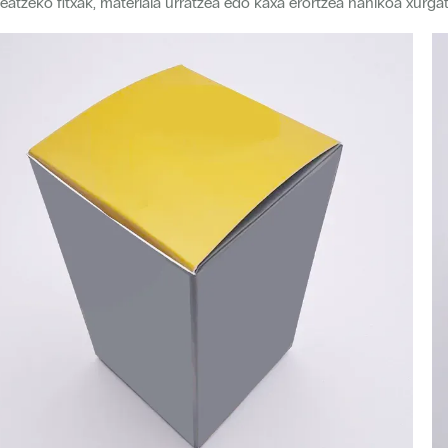
eatzeko fitxak, materiala urratzea edo kaxa erortzea nahikoa xurgatz